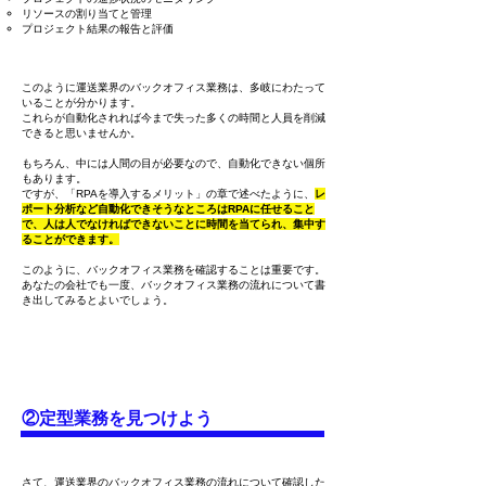
リソースの割り当てと管理
プロジェクト結果の報告と評価
このように運送業界のバックオフィス業務は、多岐にわたって
いることが分かります。
これらが自動化されれば今まで失った多くの時間と人員を削減
できると思いませんか。
もちろん、中には人間の目が必要なので、自動化できない個所
もあります。
ですが、「RPAを導入するメリット」の章で述べたように、
レ
ポート分析など自動化できそうなところはRPAに任せること
で、人は人でなければできないことに時間を当てられ、集中す
ることができます。
このように、バックオフィス業務を確認することは重要です。
あなたの会社でも一度、バックオフィス業務の流れについて書
き出してみるとよいでしょう。
②定型業務を見つけよう
さて、運送業界のバックオフィス業務の流れについて確認した