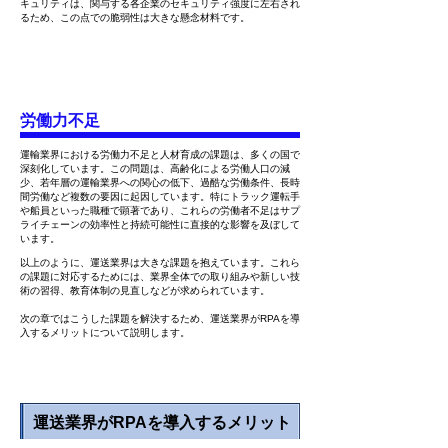
キュリティは、関与する各企業のセキュリティ強度に左右され
るため、この点での脆弱性は大きな懸念材料です。
労働力不足
運輸業界における労働力不足と人材育成の課題は、多くの国で
深刻化しています。この問題は、高齢化による労働人口の減
少、若年層の運輸業界への関心の低下、過酷な労働条件、長時
間労働など複数の要因に起因しています。特にトラック運転手
や船員といった職種で顕著であり、これらの労働者不足はサプ
ライチェーンの効率性と持続可能性に直接的な影響を及ぼして
います。
以上のように、運送業界は大きな課題を抱えています。これら
の課題に対応するためには、業界全体での取り組みや新しい技
術の習得、教育体制の見直しなどが求められています。
次の章ではこうした課題を解決するため、運送業界がRPAを導
入するメリットについて説明します。
運送業界がRPAを導入するメリット