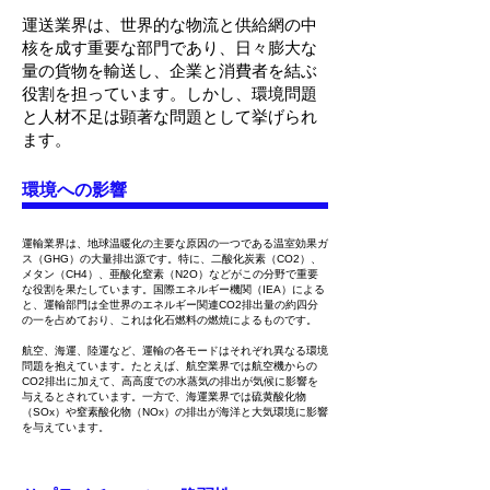
運送業界は、世界的な物流と供給網の中
核を成す重要な部門であり、日々膨大な
量の貨物を輸送し、企業と消費者を結ぶ
役割を担っています。しかし、環境問題
と人材不足は顕著な問題として挙げられ
ます。
環境への影響
運輸業界は、地球温暖化の主要な原因の一つである温室効果ガ
ス（GHG）の大量排出源です。特に、二酸化炭素（CO2）、
メタン（CH4）、亜酸化窒素（N2O）などがこの分野で重要
な役割を果たしています。国際エネルギー機関（IEA）による
と、運輸部門は全世界のエネルギー関連CO2排出量の約四分
の一を占めており、これは化石燃料の燃焼によるものです。
航空、海運、陸運など、運輸の各モードはそれぞれ異なる環境
問題を抱えています。たとえば、航空業界では航空機からの
CO2排出に加えて、高高度での水蒸気の排出が気候に影響を
与えるとされています。一方で、海運業界では硫黄酸化物
（SOx）や窒素酸化物（NOx）の排出が海洋と大気環境に影響
を与えています。