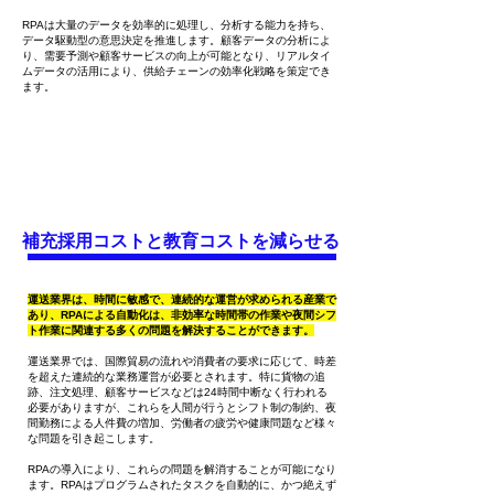
RPAは大量のデータを効率的に処理し、分析する能力を持ち、
データ駆動型の意思決定を推進します。顧客データの分析によ
り、需要予測や顧客サービスの向上が可能となり、リアルタイ
ムデータの活用により、供給チェーンの効率化戦略を策定でき
ます。
補充採用コストと教育コストを減らせる
運送業界は、時間に敏感で、連続的な運営が求められる産業で
あり、RPAによる自動化は、非効率な時間帯の作業や夜間シフ
ト作業に関連する多くの問題を解決することができます。
運送業界では、国際貿易の流れや消費者の要求に応じて、時差
を超えた連続的な業務運営が必要とされます。特に貨物の追
跡、注文処理、顧客サービスなどは24時間中断なく行われる
必要がありますが、これらを人間が行うとシフト制の制約、夜
間勤務による人件費の増加、労働者の疲労や健康問題など様々
な問題を引き起こします。
RPAの導入により、これらの問題を解消することが可能になり
ます。RPAはプログラムされたタスクを自動的に、かつ絶えず