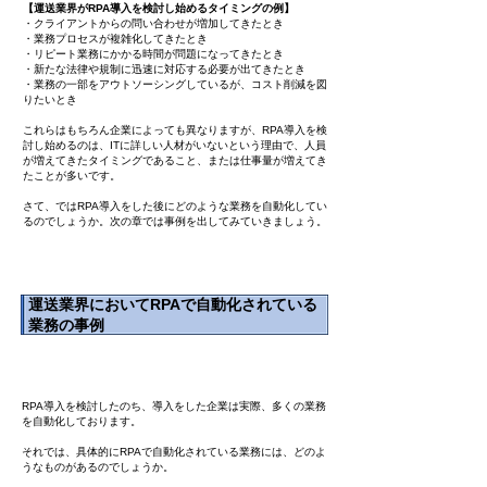
【運送業界がRPA導入を検討し始めるタイミングの例】
・クライアントからの問い合わせが増加してきたとき
・業務プロセスが複雑化してきたとき
・リピート業務にかかる時間が問題になってきたとき
・新たな法律や規制に迅速に対応する必要が出てきたとき
​・業務の一部をアウトソーシングしているが、コスト削減を図
りたいとき
これらはもちろん企業によっても異なりますが、RPA導入を検
討し始めるのは、ITに詳しい人材がいないという理由で、人員
が増えてきたタイミングであること、または仕事量が増えてき
たことが多いです。
さて、ではRPA導入をした後にどのような業務を自動化してい
るのでしょうか。次の章では事例を出してみていきましょう。
運送業界においてRPAで自動化されている
業務の事例
RPA導入を検討したのち、導入をした企業は実際、多くの業務
を自動化しております。
それでは、具体的にRPAで自動化されている業務には、どのよ
うなものがあるのでしょうか。