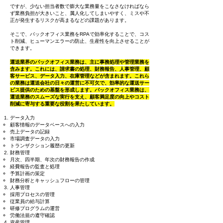
ですが、少ない担当者数で膨大な業務量をこなさなければなら
ず業務負担が大きいこと、属人化してしまいやすく、ミスや不
正が発生するリスクが高まるなどの課題があります。
そこで、バックオフィス業務をRPAで効率化することで、コス
ト削減、ヒューマンエラーの防止、生産性を向上させることが
できます。
運送業界のバックオフィス業務は、主に事務処理や管理業務を
含みます。これには、請求書の処理、財務報告、人事管理、顧
客サービス、データ入力、在庫管理などが含まれます。これら
の業務は運送会社の日々の運営に不可欠で、効率的な運送サー
ビス提供のための基盤を形成します。バックオフィス業務は、
運送業務のスムーズな実行を支え、顧客満足度の向上やコスト
削減に寄与する重要な役割を果たしています。
データ入力
顧客情報のデータベースへの入力
売上データの記録
市場調査データの入力
トランザクション履歴の更新
財務管理
月次、四半期、年次の財務報告の作成
経費報告の監査と処理
予算計画の策定
財務分析とキャッシュフローの管理
人事管理
採用プロセスの管理
従業員の給与計算
研修プログラムの運営
労働法規の遵守確認
資産管理