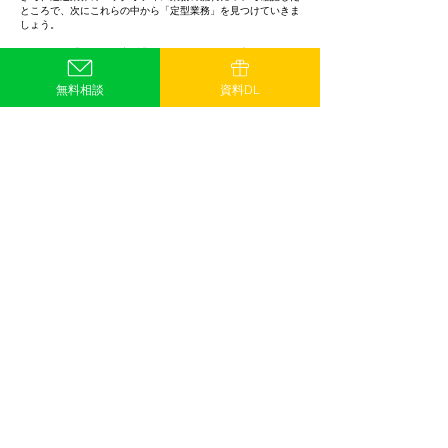
ところで、次にこれらの中から「定型業務」を見つけていきま
しょう。
ここでも、「そもそも定型業務って何？」という方もいらっし
ゃると思うので例をあげてみていきましょう。
無料相談
資料DL
「定型業務」とは、一定の手順やルールに基づいて繰り返し行
われる業務のことを指します。弊社では、 「誰がやっても同
じ結果（アウトプット）になる業務」と説明しています。
思い返してみてください。あなたが経験してきた業務のなか
で、「ちょっと面倒だな」「ほかの人でもできそうだな」と思
った業務はありませんでしたか。
それはほとんどの場合、「定型業務」です。それらは、一定の
手順やルールに基づいて繰り返し行われる業務なので誰がやっ
ても同じ結果になるため、RPAで自動化できるのは定型業務で
あるというわけです。
定型業務は一般的に簡単で単純な作業であることが多いです。
ですが簡単で単純な作業でも、人間が繰り返し行っていると当
然ミスも発生します。
なので、
自動化できる業務は自動化してしまい、人は人にしか
できない別の業務に時間を振り向けて生産性を上げていこうと
いう考えて、多くの運送業界がRPA活用に乗り出しているので
す。
それでは、これらも参考にあなたの会社の定型業務を洗い出し
てみましょう。