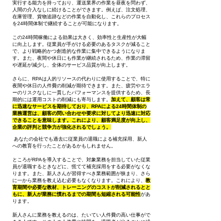
実行する能力を持っており、運送業界の作業を昼夜を問わず、
人間の介入なしに続けることができます。例えば、注文処理、
在庫管理、貨物追跡などの作業を自動化し、これらのプロセス
を24時間体制で継続することが可能になります。
この24時間稼働による効果は大きく、効率性と生産性が大幅
に向上します。従業員が手がける必要のあるタスクが減ること
で、より戦略的かつ創造的な作業に集中できるようになりま
す。また、夜間や休日にも作業が継続されるため、作業の滞留
や遅延が減少し、全体のサービス品質が向上します。
さらに、RPAは人的リソースの代わりに使用することで、特に
夜間や休日の人件費の削減が期待できます。また、疲労やエラ
ーのリスクなしに一貫したパフォーマンスを提供するため、長
期的には運用コストの削減にも寄与します。
加えて、顧客は常
に迅速なサービスを期待しており、RPAによる24時間体制の
業務運営は、顧客の問い合わせや要求に対してより迅速に対応
できることを意味します。これにより、顧客満足度が向上し、
企業の評判と競争力が強化されるでしょう。
あなたの会社でも過去に従業員の退職による補充採用、新人
への教育を行ったことがあるかもしれません。
ところがRPAを導入することで、対象業務を担当していた従業
員が退職するときなどに、慌てて補充採用をする必要がなくな
ります。また、新人さんが習得すべき業務範囲が狭まり、さら
に一から業務を教え込む必要もなくなります。これにより、
教
育期間や必要な教材、トレーニングのコストが削減されるとと
もに、新人が業務に慣れるまでの期間も短縮される可能性
があ
ります。
新人さんに業務を教えるのは、たいてい人件費の高い仕事がで