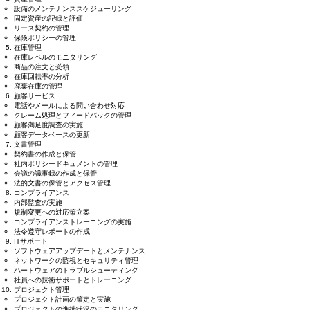
設備のメンテナンススケジューリング
固定資産の記録と評価
リース契約の管理
保険ポリシーの管理
在庫管理
在庫レベルのモニタリング
商品の注文と受領
在庫回転率の分析
廃棄在庫の管理
顧客サービス
電話やメールによる問い合わせ対応
クレーム処理とフィードバックの管理
顧客満足度調査の実施
顧客データベースの更新
文書管理
契約書の作成と保管
社内ポリシードキュメントの管理
会議の議事録の作成と保管
法的文書の保管とアクセス管理
コンプライアンス
内部監査の実施
規制変更への対応策立案
コンプライアンストレーニングの実施
法令遵守レポートの作成
ITサポート
ソフトウェアアップデートとメンテナンス
ネットワークの監視とセキュリティ管理
ハードウェアのトラブルシューティング
社員への技術サポートとトレーニング
プロジェクト管理
プロジェクト計画の策定と実施
プロジェクトの進捗状況のモニタリング