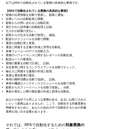
以下はRPAで自動化されている業務の具体的な事例です。
【RPAで自動化されている業務の具体的な事例】
貨物の位置情報を自動で更新し、顧客に通知。
在庫レベルの自動監視と調整。
顧客からの問い合わせに自動応答。
発行された請求書の自動処理と記録。
仕入れや経費の支払い。
顧客からの注文を自動で処理し、確認。
配送のスケジュールを自動で調整。
運賃の自動計算と更新。
運送に関連する文書の作成と管理を自動化。
各種フォームへのデータ自動入力。
業務のパフォーマンスに関するレポートの自動生成。
配送ルートの最適化。
貨物の重量を自動で計測し、記録。
安全基準に関するコンプライアンスを自動でチェック。
輸出入に関連する書類の作成と処理。
最適な運送業者の選定。
車両の燃料消費を自動で追跡し、記録。
車両や機器のメンテナンススケジュールを自動で管理。
顧客からのフィードバックを自動で収集し、分析。
事故が発生した際の報告書の作成と処理を自動化。
あなたの会社でも同じような業務がある、あるいは取り入れた
いという業務はありませんか。ここで、自動化する対象業務を
明確化するために、あなたの会社の中で自動化するための対象
業務を洗い出す必要があります。
それでは、RPAで自動化するための
対象業務の