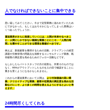
​人でなければできないことに集中できる
思い返してみてください。今まで定型業務に追われていたため
にできなかった、もしくはおろそかになってしまった業務はい
くつあったでしょうか。
運送業界がさらに発展していくには、人間が本来やるべきこ
と、人間にしかできない複雑な業務ことにこそ、「人間の時
間」を費やすことができる環境を整備すべきです。
例えば、新規顧客を獲得するための活動、クライアントの経営
課題や労務管理の問題点を洞察するコンサルティング業務、既
存顧客の満足度を高めるためのフォロー活動などです。
もしかしたらパートスタッフの方の役割も、作業そのものでは
なく、RPAがアウトプットしたものを人の目で確認することに
重きを置くようになるかもしれません。
これからの運送業界において人間は、
より付加価値の高い業
務、クリエイティブな業務、顧客や従業員の満足度を高める活
動などにこそ、より多くの時間を使えるようにするとよいと考
えます。
24時間尽くしてくれる