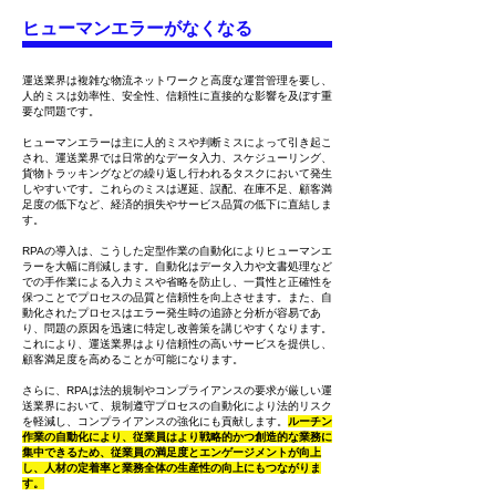
ヒューマンエラーがなくなる
運送業界は複雑な物流ネットワークと高度な運営管理を要し、
人的ミスは効率性、安全性、信頼性に直接的な影響を及ぼす重
要な問題です。
ヒューマンエラーは主に人的ミスや判断ミスによって引き起こ
され、運送業界では日常的なデータ入力、スケジューリング、
貨物トラッキングなどの繰り返し行われるタスクにおいて発生
しやすいです。これらのミスは遅延、誤配、在庫不足、顧客満
足度の低下など、経済的損失やサービス品質の低下に直結しま
す。
RPAの導入は、こうした定型作業の自動化によりヒューマンエ
ラーを大幅に削減します。自動化はデータ入力や文書処理など
での手作業による入力ミスや省略を防止し、一貫性と正確性を
保つことでプロセスの品質と信頼性を向上させます。また、自
動化されたプロセスはエラー発生時の追跡と分析が容易であ
り、問題の原因を迅速に特定し改善策を講じやすくなります。
これにより、運送業界はより信頼性の高いサービスを提供し、
顧客満足度を高めることが可能になります。
さらに、RPAは法的規制やコンプライアンスの要求が厳しい運
送業界において、規制遵守プロセスの自動化により法的リスク
を軽減し、コンプライアンスの強化にも貢献します。
ルーチン
作業の自動化により、従業員はより戦略的かつ創造的な業務に
集中できるため、従業員の満足度とエンゲージメントが向上
し、人材の定着率と業務全体の生産性の向上にもつながりま
す。