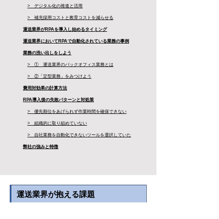
> デジタル化の推進と活用
> 補充採用コストと教育コストを減らせる
運送業界がRPAを導入し始めるタイミング
運送業界においてRPAで自動化されている業務の事例
業務の洗い出しをしよう
> ① 運送業界のバックオフィス業務とは
> ②「定型業務」をみつけよう
費用対効果の計算方法
RPA導入後の失敗パターンと対処策
> 優先順位をあげられず作業時間を確保できない
> 組織的に取り組めていない
> 自社業務を自動化できないツールを選択していた
弊社の強みと特徴
運送業界が抱える課題