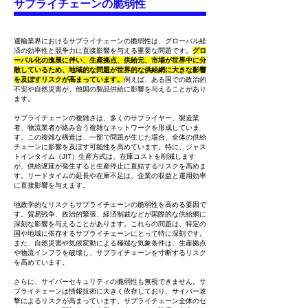
サプライチェーンの脆弱性
運輸業界におけるサプライチェーンの脆弱性は、グローバル経
済の効率性と競争力に直接影響を与える重要な問題です。
グロ
ーバル化の進展に伴い、生産拠点、供給元、市場が世界中に分
散しているため、地域的な問題が世界的な供給網に大きな影響
を及ぼすリスクが高まっています。
例えば、ある国での政治的
不安や自然災害が、他国の製品供給に影響を与えることがあり
ます。
サプライチェーンの複雑さは、多くのサプライヤー、製造業
者、物流業者が絡み合う複雑なネットワークを形成していま
す。この複雑な構造は、一部で問題が生じた場合、全体の供給
チェーンに影響を及ぼす可能性を高めています。特に、ジャス
トインタイム（JIT）生産方式は、在庫コストを削減します
が、供給遅延が発生すると生産停止に直結するリスクを高めま
す。リードタイムの延長や在庫不足は、企業の収益と運用効率
に直接影響を与えます。
地政学的なリスクもサプライチェーンの脆弱性を高める要因で
す。貿易戦争、政治的緊張、経済制裁などが国際的な供給網に
深刻な影響を与えることがあります。これらの問題は、特定の
国や地域に依存するサプライチェーンにとって特に深刻です。
また、自然災害や気候変動による極端な気象条件は、生産拠点
や物流インフラを破壊し、サプライチェーンを寸断するリスク
を高めています。
さらに、サイバーセキュリティの脆弱性も無視できません。サ
プライチェーンは情報技術に大きく依存しており、サイバー攻
撃によるリスクが高まっています。サプライチェーン全体のセ