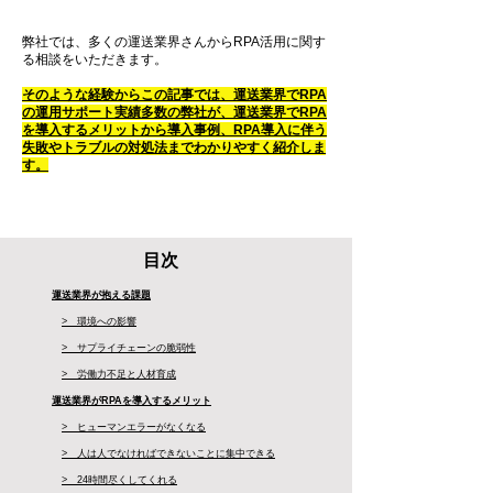
弊社では、多くの運送業界さんからRPA活用に関す
る相談をいただきます。
そのような経験からこの記事では、運送業界でRPA
の運用サポート実績多数の弊社が、運送業界でRPA
を導入するメリットから導入事例、RPA導入に伴う
失敗やトラブルの対処法までわかりやすく紹介しま
す。
目次
運送業界が抱える課題
> 環境への影響
> サプライチェーンの脆弱性
> 労働力不足と人材育成
運送業界がRPAを導入するメリット
> ヒューマンエラーがなくなる
> 人は人でなければできないことに集中できる
> 24時間尽くしてくれる