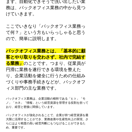
まず、自動化できそうで洗い出したい業
務は、バックオフィス業務の中から見つ
けていきます。
ここでいきなり「バックオフィス業務っ
て何？」という方もいらっしゃると思う
ので、簡単に説明します。
バックオフィス業務とは、「基本的に顧
客とやり取りを交わさず、社内で完結す
る業務」
のことです。つまり、従業員が
円滑に業務を遂行できる環境を整えた
り、企業活動を健全に行うための仕組み
づくりや事務手続きなどが、バックオフ
ィス部門の主な業務です。
バックオフィス業務は、企業活動の根幹である「ヒト」「モ
ノ」「カネ」「情報」という経営資源を管理する役割を担って
おり、経営と密接に関係しています。
バックオフィスが強化されることで、企業が持つ経営資源を最
大限に活用することができ、業務改善や生産性向上の実現、さ
らにはより精度の高い経営判断にもつなげることができるた
め、重要です。