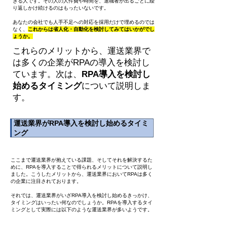
きる人です。その人の人件費や時間を、退職者が出るごとに繰
り返しかけ続けるのはもったいないです。
あなたの会社でも人手不足への対応を採用だけで埋めるのでは
なく、
これからは省人化・自動化を検討してみてはいかがでし
ょうか。
これらのメリットから、運送業界で
は多くの企業がRPAの導入を検討し
ています。次は、
RPA導入を検討し
始めるタイミング
について説明しま
す。
運送業界がRPA導入を検討し始めるタイミ
ング
ここまで運送業界が抱えている課題、そしてそれを解決するた
めに、RPAを導入することで得られるメリットについて説明し
ました。こうしたメリットから、運送業界においてRPAは多く
の企業に注目されております。
それでは、運送業界がいざRPA導入を検討し始めるきっかけ、
タイミングはいったい何なのでしょうか。RPAを導入するタイ
ミングとして実際には以下のような運送業界が多いようです。