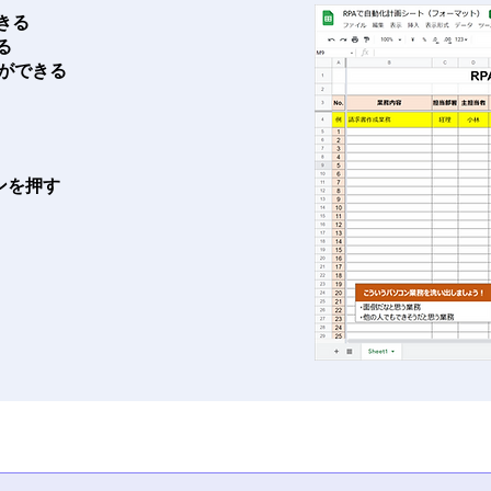
きる
る
とができる
ンを押す