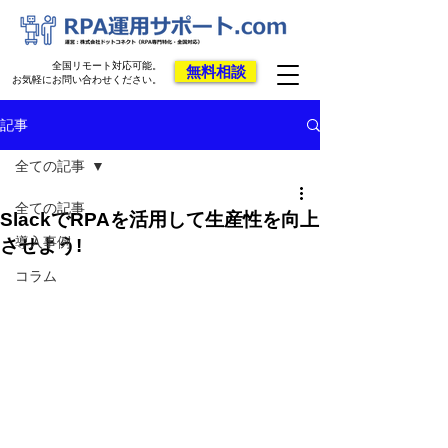
全国リモート対応可能。
無料相談
お気軽にお問い合わせください。
記事
全ての記事
全ての記事
SlackでRPAを活用して生産性を向上
導入事例
させよう!
コラム