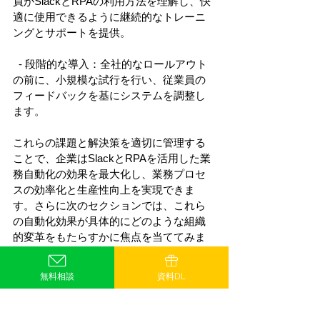
員がSlackとRPAの利用方法を理解し、快
適に使用できるように継続的なトレーニ
ングとサポートを提供。 
  - 段階的な導入：全社的なロールアウト
の前に、小規模な試行を行い、従業員の
フィードバックを基にシステムを調整し
ます。 
これらの課題と解決策を適切に管理する
ことで、企業はSlackとRPAを活用した業
務自動化の効果を最大化し、業務プロセ
スの効率化と生産性向上を実現できま
す。さらに次のセクションでは、これら
の自動化効果が具体的にどのような組織
的変革をもたらすかに焦点を当ててみま
す。 
無料相談
資料DL
6.Slackを駆使したRPAの導入が企
業文化にもたらす革新 