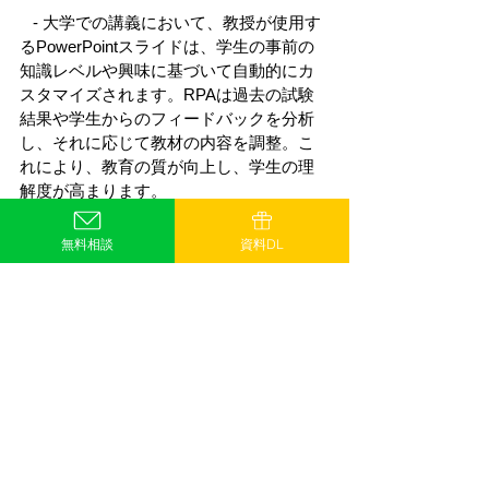
   - 大学での講義において、教授が使用す
るPowerPointスライドは、学生の事前の
知識レベルや興味に基づいて自動的にカ
スタマイズされます。RPAは過去の試験
結果や学生からのフィードバックを分析
し、それに応じて教材の内容を調整。こ
れにより、教育の質が向上し、学生の理
解度が高まります。 
これらの事例からも見て取れるように、
無料相談
資料DL
RPAを利用することでPowerPointの活用
方法が大きく変わりつつあります。次の
セクションでは、これらの技術がどのよ
うにして企業の戦略的な意思決定プロセ
スに影響を与え、ビジネスの成果を最大
化しているのかをさらに詳しく掘り下げ
ます。この技術の導入により、情報の精
度と提供速度が飛躍的に向上し、ビジネ
スの効率と効果が大幅に改善されること
でしょう。 