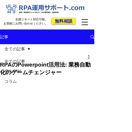
全国リモート対応可能。
無料相談
お気軽にお問い合わせください。
記事
全ての記事
全ての記事
RPAのPowerpoint活用法: 業務自動
導入事例
化のゲームチェンジャー
コラム