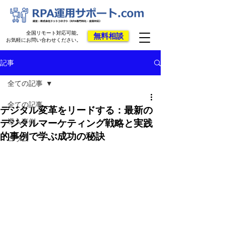
全国リモート対応可能。
無料相談
お気軽にお問い合わせください。
記事
全ての記事
全ての記事
デジタル変革をリードする：最新の
導入事例
デジタルマーケティング戦略と実践
的事例で学ぶ成功の秘訣
コラム