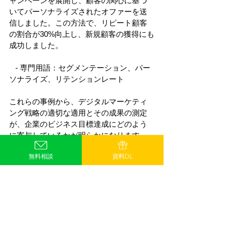
ャンペーンを展開し、顧客の関心に基づ
いてパーソナライズされたオファーを送
信しました。この方法で、リピート顧客
の割合が30%向上し、新規顧客の獲得にも
成功しました。 
   - 専門用語：セグメンテーション、パー
ソナライズ、リテンションレート 
これらの事例から、デジタルマーケティ
ング戦略の適切な適用とその成果の測定
が、企業のビジネス目標達成にどのよう
に寄与しているかが明らかになります。
新しい技術と方法の採用は、これらの戦
無料相談
資料DL
略をさらに進化させる機会を提供しま
す。 
次のセクションでは、これらの進化した
マーケティング手法が将来的にどのよう
な新しいトレンドを生み出す可能性があ
るかを探ります。AIや機械学習などの最新