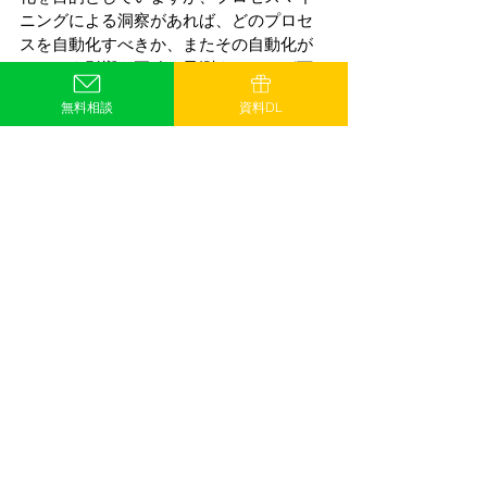
ニングによる洞察があれば、どのプロセ
スを自動化すべきか、またその自動化が
もたらす影響を正確に予測することが可
能になります。 
無料相談
資料DL
例として、金融サービス業界でのプロセ
スマイニングとRPAの統合利用を見てみ
ましょう。ある銀行では、顧客サービス
プロセスの改善を目的として、以下のよ
うなアプローチが採られました： 
- 顧客オンボーディングの自動化: プロセ
スマイニングにより特定された繰り返し
発生する手続きを自動化し、顧客オンボ
ーディング時間を大幅に短縮。 
- クレジット申請プロセスの最適化: クレ
ジット承認のための書類処理を自動化
し、エラー率を減少させると共にプロセ
ス効率を向上。 