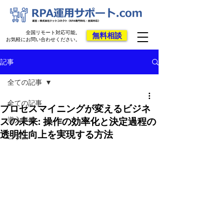
全国リモート対応可能。
無料相談
お気軽にお問い合わせください。
記事
全ての記事
全ての記事
プロセスマイニングが変えるビジネ
導入事例
スの未来: 操作の効率化と決定過程の
透明性向上を実現する方法
コラム