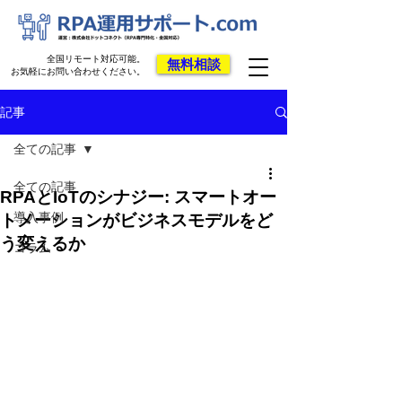
全国リモート対応可能。
無料相談
お気軽にお問い合わせください。
記事
全ての記事
全ての記事
RPAとIoTのシナジー: スマートオー
導入事例
トメーションがビジネスモデルをど
う変えるか
コラム