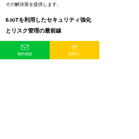
その解決策を提供します。
6.IoTを利用したセキュリティ強化
とリスク管理の最前線
デジタルトランスフォーメーションが進
む現代において、企業のセキュリティと
無料相談
資料DL
リスク管理は非常に重要な位置を占めて
います。特に、IoTデバイスがもたらす膨
大なデータと、それを効率的に活用する
RPAの組み合わせは、セキュリティリス
クの管理と効率化に革命的な変化をもた
らしています。
・セキュリティとリスク管理におけるIoT
とRPAの応用事例
 事例1: 金融業界の不正行為検出