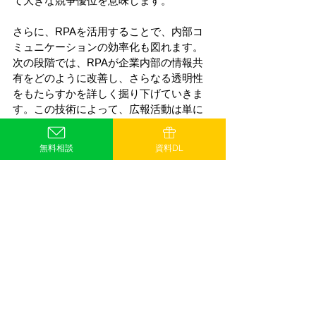
て大きな競争優位を意味します。 
さらに、RPAを活用することで、内部コ
ミュニケーションの効率化も図れます。
次の段階では、RPAが企業内部の情報共
有をどのように改善し、さらなる透明性
をもたらすかを詳しく掘り下げていきま
す。この技術によって、広報活動は単に
外向けのコミュニケーションにとどまら
ず、組織全体の連携と効率を高める手段
無料相談
資料DL
としても機能します。 
6.広報活動の透明性を高める：
RPAが変える内部コミュニケーシ
ョンの未来 
効率的な内部コミュニケーションは、組
織の透明性を高め、外部に対する一貫し
たメッセージングを支える基盤となりま