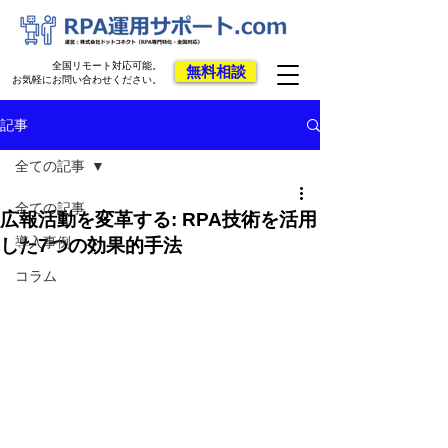
全国リモート対応可能。
無料相談
お気軽にお問い合わせください。
記事
全ての記事
全ての記事
広報活動を変革する: RPA技術を活用
導入事例
した7つの効果的手法
コラム