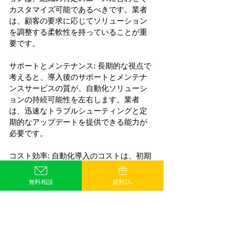
カスタマイズ可能であるべきです。業者
は、顧客の要求に応じてソリューション
を調整する柔軟性を持っていることが重
要です。 
サポートとメンテナンス: 長期的な視点で
考えると、導入後のサポートとメンテナ
ンスサービスの質が、自動化ソリューシ
ョンの持続可能性を左右します。業者
は、迅速なトラブルシューティングと定
期的なアップデートを提供できる能力が
必要です。 
コスト効率: 自動化導入のコストは、初期
投資だけでなく、運用コストも含めて評
価する必要があります。業者は、コスト
無料相談
資料DL
パフォーマンスに優れたソリューション
を提案することが求められます。 
成功への期待値の設定 