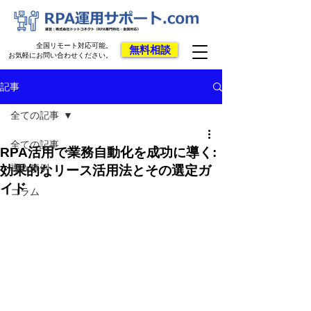
全国リモート対応可能。
無料相談
お気軽にお問い合わせください。
記事
全ての記事
全ての記事
RPA活用で業務自動化を成功に導く:
導入事例
効果的なリース活用法とその選定ガ
イド
コラム