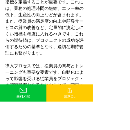
指標を定義することが重要です。これに
は、業務の処理時間の短縮、エラー率の
低下、生産性の向上などが含まれます。
また、従業員の満足度の向上や顧客サー
ビスの質の改善など、定量的に測定しに
くい指標も考慮に入れるべきです。これ
らの期待値は、プロジェクトの成功を評
価するための基準となり、適切な期待管
理にも繋がります。
導入プロセスでは、従業員の関与とトレ
ーニングも重要な要素です。自動化によ
って影響を受ける従業員をプロジェクト
の初期段階から巻き込むことで、変更に
対する抵抗を最小限に抑え、スムーズな
無料相談
資料DL
移行を促進します。また、従業員が新し
いシステムを効果的に使用できるよう
に、適切なトレーニングとサポートを提
供することが不可欠です。