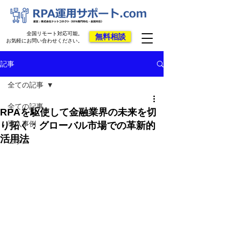
全国リモート対応可能。
無料相談
お気軽にお問い合わせください。
記事
全ての記事
全ての記事
RPAを駆使して金融業界の未来を切
導入事例
り拓く：グローバル市場での革新的
活用法
コラム