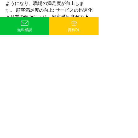
ようになり、職場の満足度が向上しま
す。 顧客満足度の向上: サービスの迅速化
と品質の向上により、顧客満足度が向上
します。 
無料相談
資料DL
RPA導入の成功には、金融機関が具体的
なステップを踏むことが不可欠です。こ
れらのステップは、組織を望ましい結果
へと導き、業務の効率化、コスト削減、
そして従業員および顧客満足度の向上を
実現します。以下に、金融機関がRPA導
入を成功させるための推奨アクションプ
ランを示します。 
第一に、詳細な現状分析と要件定義を行
います。
自動化の候補となるプロセスを
特定し、それらのプロセスが自動化によ
ってどのように改善されるかを明確に理
解することが重要です。この段階では、
プロセスの繰り返し性、規則性、および