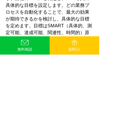
具体的な目標を設定します。どの業務プ
ロセスを自動化することで、最大の効果
が期待できるかを検討し、具体的な目標
を定めます。目標はSMART（具体的、測
定可能、達成可能、関連性、時間的）原
則に基づいて設定することが望ましいで
す。 
無料相談
資料DL
ステップ2：適切なRPAソリューションの
選択 次に、自社のニーズに合ったRPAソ
リューションを選択します。市場には多
様なRPAツールが存在しますが、特に重
電業界の場合は、安全基準や技術要件に
合致するソリューションを選ぶことが重
要です。 
ステップ3：パイロットプロジェクトの実
施 RPA導入の初期段階では、小規模なパ
イロットプロジェクトを実施し、導入の
実行可能性を評価します。これにより、