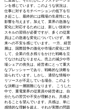
に直面し、そのたびにフラストレーショ
ンを感じています。このような状況は、
仕事に対するモチベーションの低下を引
き起こし、最終的には職場の生産性にも
影響を与えます。加えて、業界の急激な
変化に対応するためには、新しい技術や
スキルの習得が必要ですが、多くの従業
員はこの急速な変化についていけず、将
来への不安を感じています。 一方、経営
層は、国際競争の激化や市場の変化に対
して、企業の生き残りをかけた戦略を立
てなければなりません。売上の減少や市
場シェアの喪失は、経営者にとって重大
なプレッシャーであり、戦略的な決断を
迫られています。しかし、適切な情報や
リソースが不足している場合、このよう
な決断は一層困難になります。 こうした
中で、重電業界の従業員や経営者は、自
分たちの苦労や不安が理解され、共感さ
れることを望んでいます。共感は、単に
感情的な理解を超え、それが実際の問題