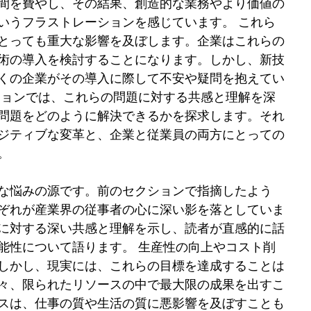
間を費やし、その結果、創造的な業務やより価値の
いうフラストレーションを感じています。 これら
とっても重大な影響を及ぼします。企業はこれらの
技術の導入を検討することになります。しかし、新技
くの企業がその導入に際して不安や疑問を抱えてい
ションでは、これらの問題に対する共感と理解を深
の問題をどのように解決できるかを探求します。それ
ポジティブな変革と、企業と従業員の両方にとっての
。 
な悩みの源です。前のセクションで指摘したよう
ぞれが産業界の従事者の心に深い影を落としていま
に対する深い共感と理解を示し、読者が直感的に話
能性について語ります。 生産性の向上やコスト削
しかし、現実には、これらの目標を達成することは
々、限られたリソースの中で最大限の成果を出すこ
スは、仕事の質や生活の質に悪影響を及ぼすことも