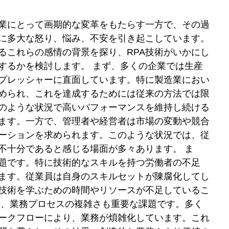
企業にとって画期的な変革をもたらす一方で、その過
に多大な怒り、悩み、不安を引き起こしています。
るこれらの感情の背景を探り、RPA技術がいかにし
するかを検討します。 まず、多くの企業では生産
プレッシャーに直面しています。特に製造業におい
められ、これを達成するためには従来の方法では限
のような状況で高いパフォーマンスを維持し続ける
ます。一方で、管理者や経営者は市場の変動や競合
ーションを求められます。このような状況では、従
不十分であると感じる場面が多々あります。 ま
題です。特に技術的なスキルを持つ労働者の不足
ます。従業員は自身のスキルセットが陳腐化してし
技術を学ぶための時間やリソースが不足しているこ
に、業務プロセスの複雑さも重要な課題です。多く
ークフローにより、業務が煩雑化しています。これ