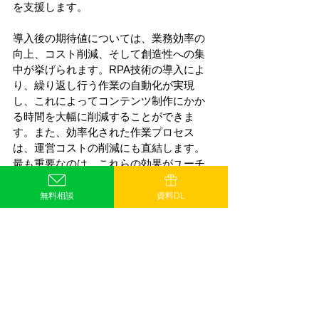
を支援します。
導入後の期待値については、業務効率の
向上、コスト削減、そして創造性への集
中が挙げられます。RPA技術の導入によ
り、繰り返し行う作業の自動化が実現
し、これによってコンテンツ制作にかか
る時間を大幅に削減することができま
す。また、効率化された作業プロセス
は、運営コストの削減にも直結します。
最も重要なのは、これらの効果がユーチ
ューバーが創造性により深く、より長く
集中できる環境を作り出すことです。
無料相談
資料DL
6.次のステップ
ユーチューバーとしての活動を次のレベ
ルに引き上げるためには、具体的なアク
ションプランを立て、RPA技術の導入を
進めることが不可欠です。この段階で
は、実行可能なステップを踏むことで、