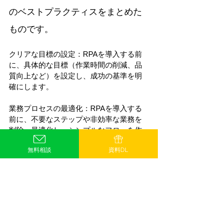
のベストプラクティスをまとめた
ものです。
クリアな目標の設定：RPAを導入する前
に、具体的な目標（作業時間の削減、品
質向上など）を設定し、成功の基準を明
確にします。
業務プロセスの最適化：RPAを導入する
前に、不要なステップや非効率な業務を
削除・最適化し、シンプルなフローを作
成します。
無料相談
資料DL
スタッフのトレーニング：RPAの効果を
最大化するためには、関連するスタッフ
の理解と協力が不可欠です。定期的なト
レーニングを実施し、業務の適正な運用
を促進します。