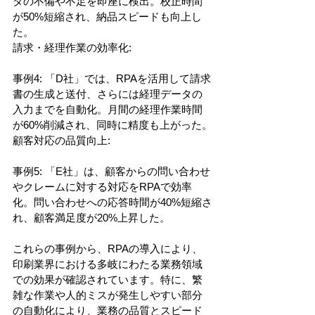
タの不備や不足を即座に検出。校正時間
が50%短縮され、納品スピードも向上し
た。
請求・経理作業の効率化:
事例4: 「D社」では、RPAを活用して請求
書の生成と送付、さらには経理データの
入力までを自動化。月間の経理作業時間
が60%削減され、同時に精度も上がった。
顧客対応の品質向上:
事例5: 「E社」は、顧客からの問い合わせ
やクレームに対する対応をRPAで効率
化。問い合わせへの応答時間が40%短縮さ
れ、顧客満足度が20%上昇した。
これらの事例から、RPAの導入により、
印刷業界における多岐にわたる業務領域
での効果が確認されています。特に、繁
雑な作業や人的ミスが発生しやすい部分
の自動化により、業務の品質とスピード