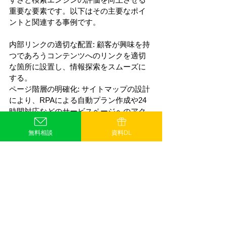
重要な要素です。以下はその主要なポイ
ントと関連する事例です。
内部リンクの適切な配置: 顧客が興味を持
つであろうコンテンツへのリンクを適切
な箇所に設置し、情報探索をスムーズに
する。
ページ階層の明確化: サイトマップの設計
により、RPAによる自動プラン作成や24
時間対応などのサービスページへのアク
セスを容易にする。
無料相談
資料DL
関連コンテンツへのリンク: 顧客が関連す
る興味深いサービスやプランに簡単にア
クセスできるよう、関連する内部リンク
を配置。
事例:
目的地別のリンク配置: 各旅行プランペー
ジから、RPAによる自動生成された関連
の目的地や季節のおすすめ情報へのリン
クを提供。