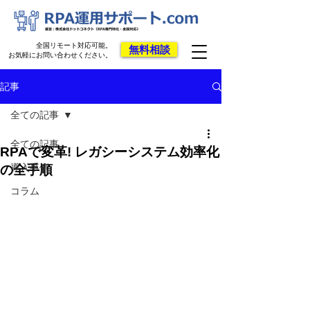
全国リモート対応可能。
無料相談
お気軽にお問い合わせください。
記事
全ての記事
全ての記事
RPAで変革! レガシーシステム効率化
導入事例
の全手順
コラム