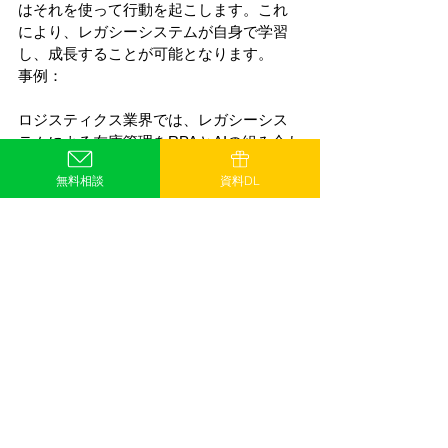
はそれを使って行動を起こします。これ
により、レガシーシステムが自身で学習
し、成長することが可能となります。
事例：
ロジスティクス業界では、レガシーシス
テムによる在庫管理をRPAとAIの組み合わ
せで自動化することで、供給チェーンの
無料相談
資料DL
効率を大幅に向上させています。
顧客サービス業界でも、RPAとAIを用い
て、レガシーシステムで行っていたカス
タマーサポート業務を自動化し、迅速な
対応と高い顧客満足度を達成していま
す。
これらのトレンドは、RPAが単なる作業
の自動化から進化し、より高度な業務の
自動化に貢献する一方で、レガシーシス
テムの限界を超える新たな可能性を提示
しています。しかし、RPAとAIの統合には
適切なデータガバナンスとセキュリティ