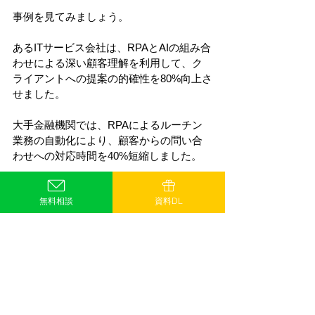
事例を見てみましょう。
あるITサービス会社は、RPAとAIの組み合
わせによる深い顧客理解を利用して、ク
ライアントへの提案の的確性を80%向上さ
せました。
大手金融機関では、RPAによるルーチン
業務の自動化により、顧客からの問い合
わせへの対応時間を40%短縮しました。
RPA技術の進化により、プリセールスは
無料相談
資料DL
顧客満足度の向上と業務効率化を同時に
達成し、より高品質なサービスを提供で
きるようになります。
V. RPAとプリセールスのベストプ