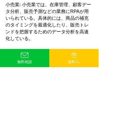
小売業: 小売業では、在庫管理、顧客デー
タ分析、販売予測などの業務にRPAが用
いられている。具体的には、商品の補充
のタイミングを最適化したり、販売トレ
ンドを把握するためのデータ分析を高速
化している。
これらの例からもわかるように、RPAセ
ールスエンジニアは多種多様な業界に対
無料相談
資料DL
して、RPAの可能性を広げるための重要
な役割を果たしている。彼らはそれぞれ
の業界の特性とニーズを理解し、RPAの
導入により業務効率化を実現する提案を
行っているのである。
V. RPAセールスエンジニアのため
の最新のリソースとトレンド