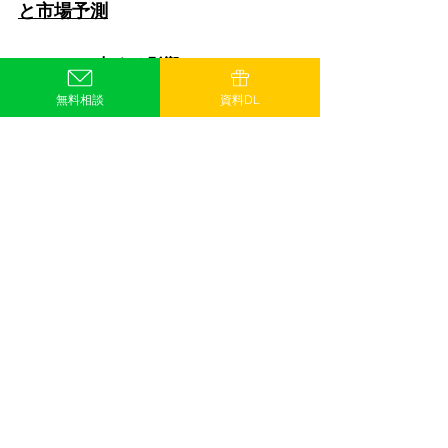
と市場予測
5-1. RPAの与える影響
無料相談
資料DL
RPA技術の進化と求人広告代理店への影
響
RPAは、自動化されたソフトウェアロボ
ットを使用してルーチンワークを自動化
する技術です。その成熟度の向上と普及
により、RPAは多くの業界において効率
化と生産性向上の道を切り開きました。
特に、求人広告代理店においては以下の
ような影響が生じています。
効率的な求人広告掲載: RPAを導入するこ
とで、求人広告代理店は求人情報の掲載
プロセスを自動化できます。求人情報の
作成、各求人サイトへの掲載、更新、削
除などの作業を効率化し、人的ミスを減