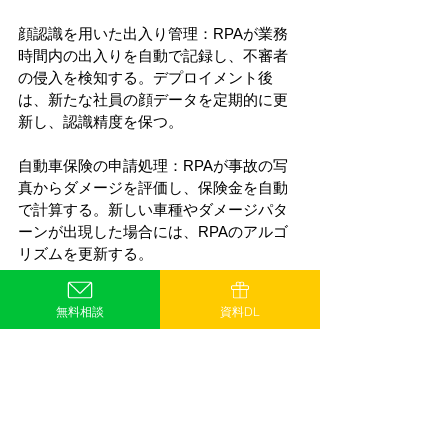
顔認識を用いた出入り管理：RPAが業務
時間内の出入りを自動で記録し、不審者
の侵入を検知する。デプロイメント後
は、新たな社員の顔データを定期的に更
新し、認識精度を保つ。
自動車保険の申請処理：RPAが事故の写
真からダメージを評価し、保険金を自動
で計算する。新しい車種やダメージパタ
ーンが出現した場合には、RPAのアルゴ
リズムを更新する。
リモート監視：RPAが画像認識技術を用
無料相談
資料DL
いて、監視カメラの映像から異常を自動
で検知し、警報を発する。新たな種類の
異常が発生した場合には、RPAの学習デ
ータを更新し、対応能力を向上させる。
これらの例からわかるように、画像認識