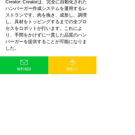
Creator: Creatorは、完全に自動化された
ハンバーガー作成システムを運用するレ
ストランです。肉を挽き、成形し、調理
し、具材をトッピングするまでの全プロ
セスをロボットが行います。これによ
り、手間をかけずに一貫した品質のハン
バーガーを提供することが可能になりま
した。
これらの事例は、RPA調理器具の可能性
を示しています。それぞれの事例では、
無料相談
資料DL
RPAが生産性、品質、スピードの向上に
貢献しており、料理体験の再定義を可能
にしています。
V. RPA 調理器具の導入と運用にお
けるポイント