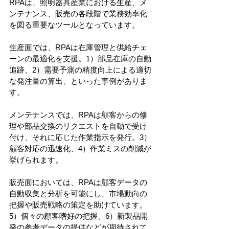
RPAは、照明器具産業における生産、メ
ンテナンス、販売の各段階で業務効率化
を図る重要なツールとなっています。
生産面では、RPAは在庫管理と供給チェ
ーンの最適化を支援。1）部品在庫の自動
追跡、2）需要予測の精度向上による適切
な発注量の算出、といった事例がありま
す。
メンテナンスでは、RPAは顧客からの修
理や部品交換のリクエストを自動で受け
付け、それに応じた作業指示を発行。3）
顧客対応の迅速化、4）作業ミスの削減が
挙げられます。
販売面においては、RPAは顧客データの
自動収集と分析を可能にし、市場動向の
把握や販売戦略の策定を助けています。
5）個々の顧客嗜好の把握、6）新製品開
発の参考データの提供などが期待されて