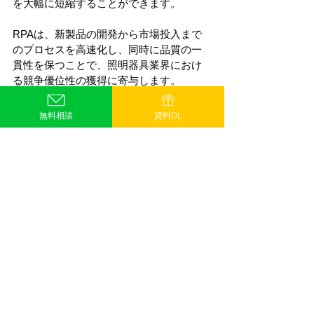
を大幅に短縮することができます。
RPAは、新製品の開発から市場投入まで
のプロセスを高速化し、同時に品質の一
貫性を保つことで、照明器具業界におけ
る競争優位性の獲得に寄与します。
無料相談
資料DL
V. RPAと照明器具ビジネスの未来
5-1. RPAとAIの組み合わせによる照明
器具ビジネスの可能性
RPAとAI（人工知能）の組み合わせは、照
明器具ビジネスにおけるイノベーション
を牽引する可能性を秘めています。これ
らの技術を用いることで、製造プロセス
の効率化、在庫管理の最適化、さらには
顧客のニーズに応じたパーソナライズさ