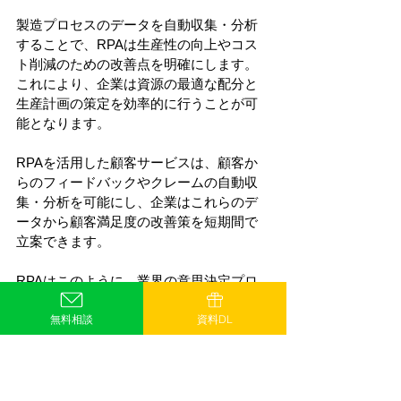
製造プロセスのデータを自動収集・分析
することで、RPAは生産性の向上やコス
ト削減のための改善点を明確にします。
これにより、企業は資源の最適な配分と
生産計画の策定を効率的に行うことが可
能となります。
RPAを活用した顧客サービスは、顧客か
らのフィードバックやクレームの自動収
集・分析を可能にし、企業はこれらのデ
ータから顧客満足度の改善策を短期間で
立案できます。
RPAはこのように、業界の意思決定プロ
セスをより迅速で、データドリブンなも
無料相談
資料DL
のに変革しています。これにより、家具
業界は競争力を維持し、市場の急速な変
化に対応することが可能となっていま
す。