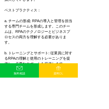
ベストプラクティス：
a. チームの形成: RPAの導入と管理を担当
する専門チームを形成します。このチー
ムは、RPAのテクノロジーとビジネスプ
ロセスの両方を理解する必要がありま
す。
b. トレーニングとサポート: 従業員に対す
るRPAの理解と使用のトレーニングを提
供し、必要なサポートを提供します。
無料相談
資料DL
c. 継続的な改善: RPAの導入は一度限りの
イベントではなく、継続的なプロセスで
あるべきです。RPAのパフォーマンスを
定期的に評価し、必要に応じて改善を行
います。
これらのステップとベストプラクティス