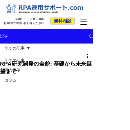
全国リモート対応可能。
無料相談
お気軽にお問い合わせください。
記事
全ての記事
全ての記事
RPA研究開発の全貌: 基礎から未来展
導入事例
望まで
コラム