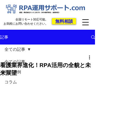
全国リモート対応可能。
無料相談
お気軽にお問い合わせください。
記事
全ての記事
全ての記事
看護業界進化！RPA活用の全貌と未
導入事例
来展望
コラム