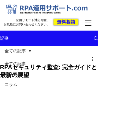
全国リモート対応可能。
無料相談
お気軽にお問い合わせください。
記事
全ての記事
全ての記事
RPAセキュリティ監査: 完全ガイドと
導入事例
最新の展望
コラム