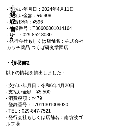
・
- 支払い年月日：2024年4月11日
領
- 支払い金額：¥6,808
収
- 消費税額：¥596
- 登録番号：T30600001014164
書
- TEL：029-852-8030
2
- 発行会社もしくは店舗名：株式会社
カワチ薬品 つくば研究学園店
・領収書2
以下の情報を抽出しました：
- 支払い年月日：令和6年4月20日
- 支払い金額：¥5,500
- 消費税額：¥479
- 登録番号：T7011301009020
- TEL：029-847-7521
- 発行会社もしくは店舗名：南筑波ゴ
ルフ場