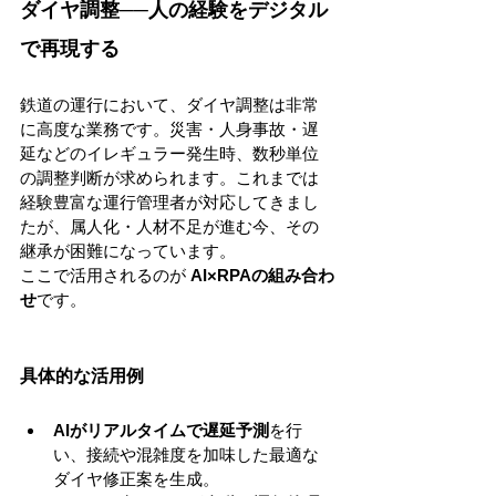
ダイヤ調整──人の経験をデジタル
で再現する
鉄道の運行において、ダイヤ調整は非常
に高度な業務です。災害・人身事故・遅
延などのイレギュラー発生時、数秒単位
の調整判断が求められます。これまでは
経験豊富な運行管理者が対応してきまし
たが、属人化・人材不足が進む今、その
継承が困難になっています。
ここで活用されるのが 
AI×RPAの組み合わ
せ
です。
具体的な活用例
AIがリアルタイムで遅延予測
を行
い、接続や混雑度を加味した最適な
ダイヤ修正案を生成。