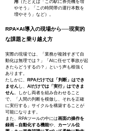
用
（たとえば「この駅に券売機を増
やそう」「この時間帯の運行本数を
増やそう」など）。
RPA×AI導入の現場から──現実的
な課題と乗り越え方
実際の現場では、「業務が複雑すぎて自
動化は無理では？」「AIに任せて事故が起
きたらどうするの？」という声も根強く
あります。
たしかに、
RPAだけでは「判断」はでき
ません
し、
AIだけでは「実行」はできま
せん
。しかし両者を組み合わせること
で、「人間の判断を模倣し、それを正確
に実行する」サイクルを構築することが
可能になります。
また、RPAツールの中には
画面の操作を
録画→自動化する機能
や、
カーソル位