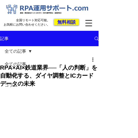
全国リモート対応可能。
無料相談
お気軽にお問い合わせください。
記事
全ての記事
全ての記事
RPA×AI×鉄道業界──「人の判断」を
導入事例
自動化する、ダイヤ調整とICカード
データの未来
コラム