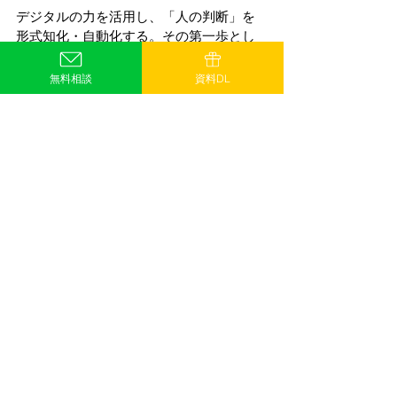
デジタルの力を活用し、「人の判断」を
形式知化・自動化する。その第一歩とし
て、
RPAとAIの融合は鉄道業界の未来を
切り拓く鍵
となるでしょう。
無料相談
資料DL
まとめ
ダイヤ調整
や
ICカードデータ処理
は、RPAとAIの活用により自動化・効
率化が進行中。
経験や勘に頼っていた部分も、
AIの
判断×RPAの実行
で置き換え可能。
鉄道業界全体が、今まさに「判断力
のある自動化」へと進化している。
人間がやっていたことを、ただ機械に任
せるのではない。
人間の考え方そのもの
を、テクノロジーに伝える時代が来た
の