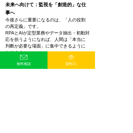
未来へ向けて：監視を「創造的」な仕
事へ
今後さらに重要になるのは、「人の役割
の再定義」です。
RPAとAIが定型業務やデータ抽出・初動対
応を担うようになれば、人間は「本当に
判断が必要な場面」に集中できるように
なります。
無料相談
資料DL
予測不能な新種の攻撃への対応
ビジネスリスクとしての解釈
社内への啓発や教育
セキュリティは「監視の仕事」から「戦
略的判断と提案の仕事」へと変化してい
く。そのための土台づくりとして、
RPA×AIの導入は、今まさに現場に求めら
れているのです。