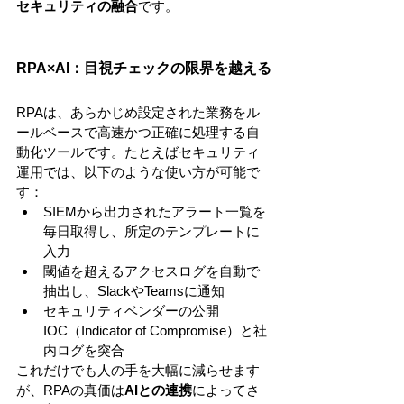
セキュリティの融合
です。
RPA×AI：目視チェックの限界を越える
RPAは、あらかじめ設定された業務をル
ールベースで高速かつ正確に処理する自
動化ツールです。たとえばセキュリティ
運用では、以下のような使い方が可能で
す：
SIEMから出力されたアラート一覧を
毎日取得し、所定のテンプレートに
入力
閾値を超えるアクセスログを自動で
抽出し、SlackやTeamsに通知
セキュリティベンダーの公開
IOC（Indicator of Compromise）と社
内ログを突合
これだけでも人の手を大幅に減らせます
が、RPAの真価は
AIとの連携
によってさ