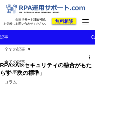
全国リモート対応可能。
無料相談
お気軽にお問い合わせください。
記事
全ての記事
全ての記事
RPA×AI×セキュリティの融合がもた
導入事例
らす「次の標準」
コラム