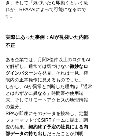
き、そして「気づいたら即動くという流
れが、RPA×AIによって可能になるので
す。
実際にあった事例：AIが見抜いた内部
不正
ある企業では、月間2億件以上のログをAI
で解析し、通常では気づけない
微妙なロ
グインパターン
を発見。それは一見、権
限内の正常操作に見えるものでした。
しかし、AIが異常と判断した理由は「通常
とはわずかに異なる」時間帯や使用端
末、そしてリモートアクセスの地理情報
の差分。
RPAが即座にそのデータを抜粋し、定型
フォーマットでCSIRTチームに提出。調
査の結果、
契約終了予定の社員による内
部データの持ち出し
だったことが判明