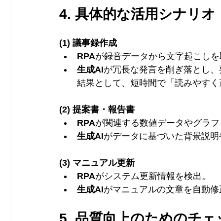
4. 具体的な活用シナリオ
(1) 議事録作成
RPA
が録音データから文字起こしを
生成AI
が冗長な発言を削ぎ落とし、
結果として、短時間で「読みやすく
(2) 提案書・報告書
RPA
が関連する数値データやグラフ
生成AI
がデータに基づいた背景説明
(3) マニュアル更新
RPA
がシステム更新情報を検出。
生成AI
がマニュアルの文章を自動修
5. 品質向上のためのチ