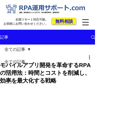
全国リモート対応可能。
無料相談
お気軽にお問い合わせください。
記事
全ての記事
全ての記事
モバイルアプリ開発を革命するRPA
導入事例
の活用法：時間とコストを削減し、
効率を最大化する戦略
コラム