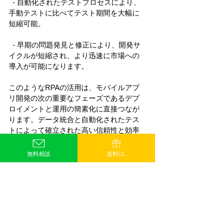
  - 自動化されたテストプロセスにより、
手動テストに比べてテスト期間を大幅に
短縮可能。 
  - 早期の問題発見と修正により、開発サ
イクルが短縮され、より迅速に市場への
導入が可能になります。 
このようなRPAの活用は、モバイルアプ
リ開発の次の重要なフェーズであるデプ
ロイメントと運用の簡素化に直接つなが
ります。データ統合と自動化されたテス
トによって確立された高い信頼性と効率
は、アプリの市場導入と継続的な運用を
スムーズに行うための基盤となります。
無料相談
資料DL
この流れを維持することで、モバイルア
プリは市場での成功をさらに確かなもの
にし、エンドユーザーに対して最高のパ
フォーマンスと利便性を提供することが
できます。 