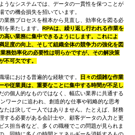
ようなシステムでは、データの一貫性を保つことが
場での機会損失を招いています。 
の業務プロセスを根本から見直し、効率化を図る必
役割を果たします。
RPAは、繰り返し行われる作業を
の高い業務に集中できるようにします。これによ
満足度の向上、そして組織全体の競争力の強化を図
、業務効率化の必要性は明らかですが、その解決策
が不可欠です。
職場における普遍的な経験です。
日々の煩雑な作業
ーや従業員は、重要なことに集中する時間が不足し
だの個人的なものではなく、幅広い業界に共通する
チンワークに追われ、創造的な仕事や戦略的な思考
なたは決して一人ではありません。たとえば、財務
理する必要がある会計士や、顧客データの入力と更
ビス担当者など、多くの職種でこの問題が見られま
の、同時に多くの時間とエネルギーを消耗するもの