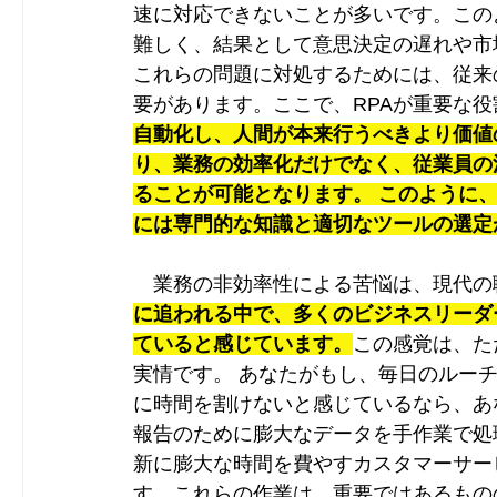
速に対応できないことが多いです。この
難しく、結果として意思決定の遅れや市
これらの問題に対処するためには、従来
要があります。ここで、RPAが重要な
自動化し、人間が本来行うべきより価値
り、業務の効率化だけでなく、従業員の
ることが可能となります。 このように
には専門的な知識と適切なツールの選定
　業務の非効率性による苦悩は、現代の
に追われる中で、多くのビジネスリーダ
ていると感じています。
この感覚は、た
実情です。 あなたがもし、毎日のルー
に時間を割けないと感じているなら、あ
報告のために膨大なデータを手作業で処
新に膨大な時間を費やすカスタマーサー
す。これらの作業は、重要ではあるもの